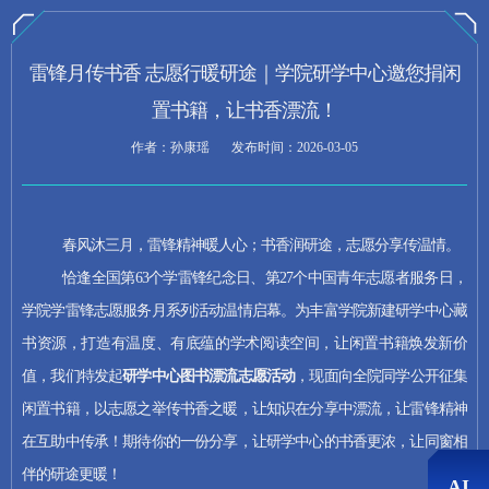
速读摘要
雷锋月传书香 志愿行暖研途｜学院研学中心邀您捐闲
置书籍，让书香漂流！
作者：孙康瑶
发布时间：2026-03-05
春风沐三月，雷锋精神暖人心；书香润研途，志愿分享传温情。
恰逢全国
第63个学雷锋纪念日、第27个中
国青年志愿者服务日，
学院学雷锋志愿服务月系列活动温情启幕。为丰富学院新建研学中心藏
书资源，打造有温度、有底蕴的学术阅读空间，让闲置书籍焕发新价
暂无速读摘要
值，我们特发起
研学中心图书漂流志愿活动
，现面向全院同学公开征集
闲置书籍，以志愿之举传书香之暖，让知识在分享中漂流，让雷锋精神
AI推荐
在互助中传承！期待你的一份分享，让研学中心的书香更浓，让同窗相
伴的研途更暖！
AI