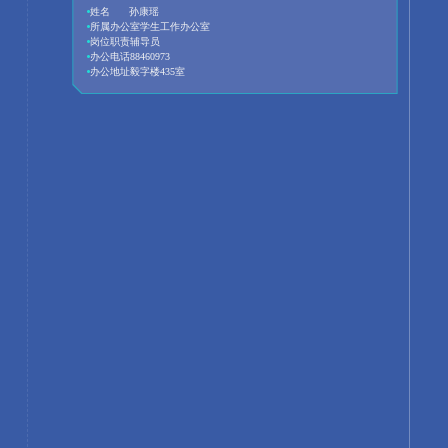
姓名
孙康瑶
所属办公室
学生工作办公室
岗位职责
辅导员
办公电话
88460973
办公地址
毅字楼435室