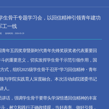
5级学生骨干专题学习会，以回信精神引领青年建功
军工一线
瑶
发布时间：2026-05-29
国青年五四奖章暨新时代青年先锋奖获奖者代表重要回
奋斗的重要意义，切实发挥学生骨干示范引领作用，国
式，组织2025级学生骨干召开“学习回信精神・青年
引领与学院实践育人深度融合。本次活动由院团委书记
主讲人。
员讲话，强调学生骨干要带头学深悟透回信精神的丰富
奋斗，树立和践行正确政绩观，当好表率、做好引领，