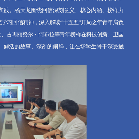
实践。杨天龙围绕回信深刻意义、核心内涵、榜样力
学习回信精神，深入解读“十五五”开局之年青年肩负
龙、古再丽努尔・阿布拉等青年榜样在科技创新、卫国
。鲜活的故事、深刻的阐释，让在场学生骨干深受触