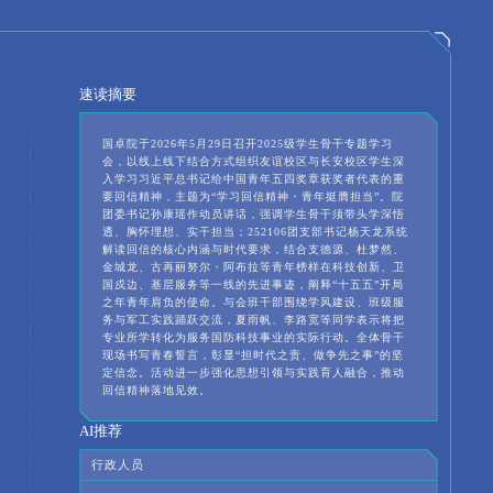
速读摘要
国卓院于2026年5月29日召开2025级学生骨干专题学习
会，以线上线下结合方式组织友谊校区与长安校区学生深
入学习习近平总书记给中国青年五四奖章获奖者代表的重
要回信精神，主题为“学习回信精神・青年挺膺担当”。院
团委书记孙康瑶作动员讲话，强调学生骨干须带头学深悟
透、胸怀理想、实干担当；252106团支部书记杨天龙系统
解读回信的核心内涵与时代要求，结合支德源、杜梦然、
金城龙、古再丽努尔・阿布拉等青年榜样在科技创新、卫
国戍边、基层服务等一线的先进事迹，阐释“十五五”开局
之年青年肩负的使命。与会班干部围绕学风建设、班级服
务与军工实践踊跃交流，夏雨帆、李路宽等同学表示将把
专业所学转化为服务国防科技事业的实际行动。全体骨干
现场书写青春誓言，彰显“担时代之责、做争先之事”的坚
定信念。活动进一步强化思想引领与实践育人融合，推动
回信精神落地见效。
AI推荐
行政人员