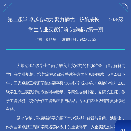
速读摘要
第二课堂 卓越心动力|聚力解忧，护航成长——2025级
学生专业实践行前专题辅导第一期
国家卓越工程师学院于2025年5月20日下午在毅字
作者：党晗瑞
发布时间：2026-05-25
楼436会议室举办“卓越心动力”2025级学生专业实践
行前专题辅导第一期活动，面向2025级学生系统讲
解入企实践政策、培养流程、校企合作布局及考核
机制，重点阐释“工学交替+校企融合”协同育人模
为帮助2025级学生全面了解入企实践前的各项准备工作，解答同
式；学院党委副书记、副院长王谦，教学主管张
学们在学业规划、培养流程及政策手续等方面的实际困惑，5月20日下
樾，校企合作主管魏琳出席，辅导员孙康瑶主持；
午，国家卓越工程师学院在毅字楼436会议室成功举办“卓越心动力”
2025
现场设置互动答疑环节，回应学生关于时间安排、
级学生专业实践行前专题辅导活动。学院党委副书记、副院长王谦，教
生活保障、课题分配等关切；活动旨在助力学生平
稳过渡至产业一线，强化理论与实践融合，夯实工
学主管张樾，校企合作主管魏琳参与活动
。活动由2025级辅导员孙康瑶
程硕博士全周期培养基础。
主持
。
活动伊始，孙康瑶简要介绍了本次活动的背景与目的。她指出，
AI推荐
作为国家卓越工程师学院培养体系中的重要环节，入企实践是同学们从
AI