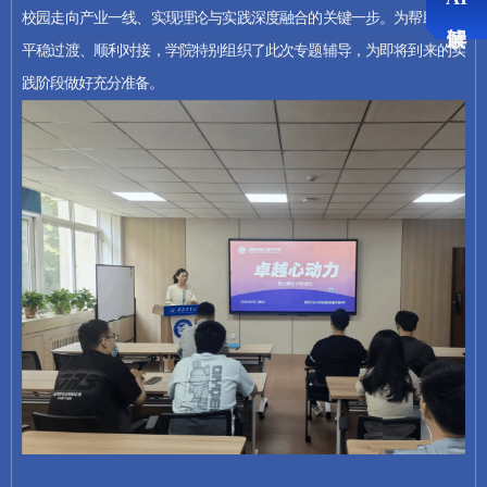
学术讲座
校园走向产业一线、实现理论与实践深度融合的关键一步。为帮助大家
平稳过渡、顺利对接，学院特别组织了此次专题辅导，为即将到来的实
卓越大讲堂第四期暨领导力培养专题讲座成功举办 助力赴企实践学子从容迈向人生新舞台
2025-07-03 14:00:00
践阶段做好充分准备。
国家卓越工程师学院举办第二期卓越大讲堂,三位行业专家共话卓越工程师核心素养
2024-05-31 14:00:00
学生活动
第二期卓越大讲堂
2024-05-31 11:21:16
学院领导
王谦
职务
国家卓越工程师学院党委副书
记、副院长
办公电话
029-88460449
邮箱
qianwang@nwpu.edu.cn