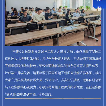
AI推荐
学院领导
王谦
职务
国家卓越工程师学院党委副书
记、副院长
办公电话
029-88460449
王谦立足国家科技发展与工程人才建设大局，重点阐释了我国工
邮箱
qianwang@nwpu.edu.cn
程科技人才培养整体战略，并结合学校育人理念，系统介绍了国家卓越
工程师学院优势与特色，细致全面地解读学院特色思政育人项目体系，
学术讲座
针对学生升学关切，清晰梳理了国家卓越工程师全流程培养体系，鼓励
大家立足国家战略发展大局，深耕专业、夯实知识功底，锤炼科研创新
国家卓越工程师学院举办第二期卓越大讲堂,三位行业专家共话卓越工程师核心素养
2024-05-31 14:00:00
与工程实践核心硬实力，积极报考卓越工程师方向研究生，在社会实践
学生活动
与科研实践中磨砺本领、淬炼自我。
第二期卓越大讲堂
2024-05-31 11:21:16