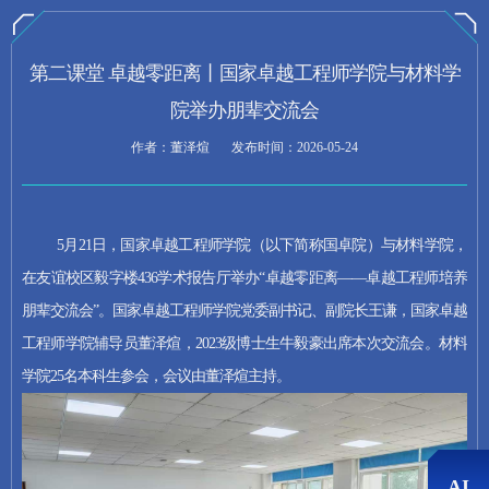
速读摘要
第二课堂 卓越零距离丨国家卓越工程师学院与材料学
院举办朋辈交流会
国家卓越工程师学院与材料学院于5月21日在西北工
作者：董泽煊
发布时间：2026-05-24
业大学友谊校区毅字楼436学术报告厅联合举办“卓
越零距离——卓越工程师培养朋辈交流会”，面向材
料学院25名本科生开展升学指导与培养路径解读。
**政策与培养体系**：学院党委副书记、副院长王
5月21日，国家卓越工程师学院（以下简称国卓院）与材料学院，
谦系统阐释国家工程科技人才培养战略，全面介绍
在友谊校区毅字楼436学术报告厅举办“卓越零距离——卓越工程师培养
国卓院思政育人项目及全流程研究生培养体系，强
朋辈交流会”。国家卓越工程师学院党委副书记、副院长王谦，国家卓越
调夯实专业基础、强化科研创新与工程实践能力。
工程师学院辅导员董泽煊，2023级博士生牛毅豪出席本次交流会。材料
**朋辈经验分享**：2023级博士生牛毅豪结合企业
实践经历，讲解课题与产业融合方法及科研—产业
学院25名本科生参会，
会议由董泽煊主持。
平衡策略。**互动答疑**：现场围绕预报名流程、
导师对接、实践安排等展开热烈交流，有效解答学
生关切，深化对卓越工程师培养模式的理解，助力
学业规划与深造选择。
AI